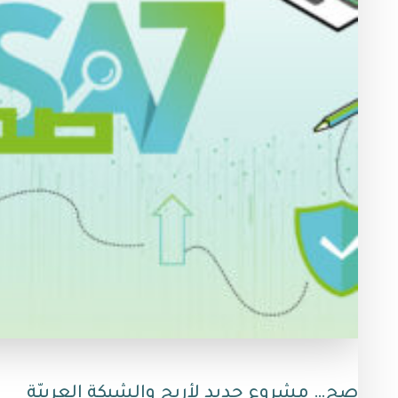
صح… مشروع جديد لأريج والشبكة العربيّة