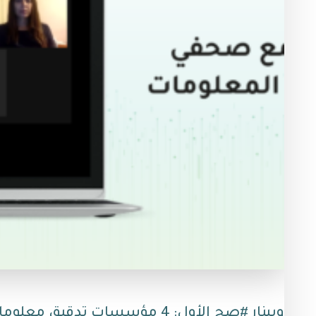
ويبنار #صح الأول: 4 مؤسسات تدقيق معلو