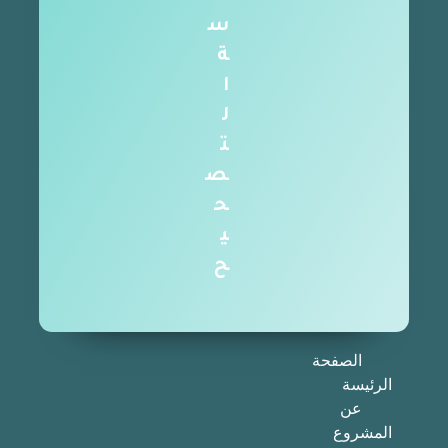
س
ة
ا
ل
ت
ص
ح
ي
ح
الصفحة
الرئيسة
عن
المشروع