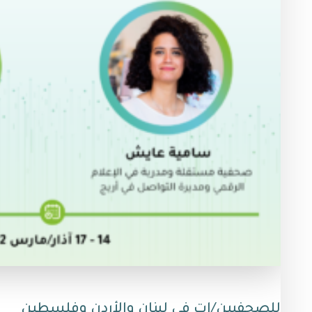
للصحفيين/ات في لبنان والأردن وفلسطين