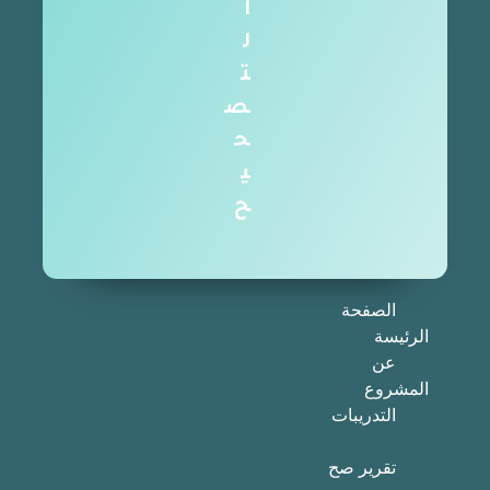
ا
ل
ت
ص
ح
ي
ح
الصفحة
الرئيسة
عن
المشروع
التدريبات
تقرير صح