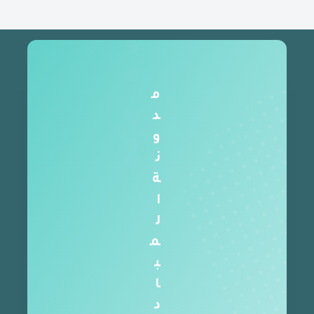
م
د
و
ن
ة
ا
ل
م
ب
ا
د