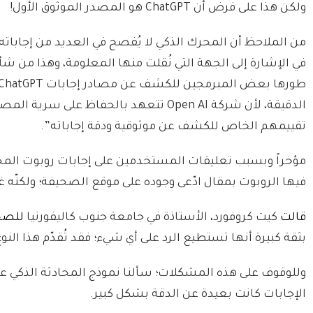
ولكن هذا على فرض أن ChatGPT هو المصدر الموثوق الأول!
من الملاحظ أن المحرك الذكي لا يُفصح في العديد من إجابات
في الإشارة إلى الجهة التي نُقلت منها المعلومة، وهذا من ش
الدقيقة، لأن شركة Open AI تتعهد بالحفا
تقييمهم الخاص للكشف عن موثوقية ودقة إجاباته”.
مؤخراً وبسبب تعليقات المستخدمين على إجابات روبوت المحا
فيها الروبوت بمقال ادّعى وجوده على موقع الصحيفة؛ ولكنّه غ
قالت
كيت كروفورد، الأستاذة في جامعة جنوب كاليفورنيا
للصح
بثقة كبيرة أنها تستطيع الرد على أي شيء؛ فقد تُقدّم هذا النو
وللوقوف على هذه المشكلات؛ سألنا نموذج المحادثة الذكي ع
الإجابات كانت بعيدة عن الدقة بشكل كبير.