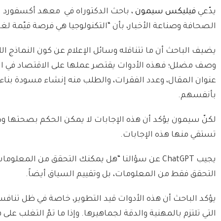
يدّعي
فيليكس سيمون
، باحث الدكتوراه في معهد أكسفورد للإ
الصحافة وصناعة الأخبار، بأن “التكنولوجيا هي فرصة قيّمة لغر
يضيف الباحث أن ما تتناقله وسائل الإعلام عن كون النماذج ال
وصف مضلل؛ فهذه الأدوات يقتصر عملها على الاقتصاد في ال
عنوان
المقال، وعدد الفقرات، والطلب منه إنشاء مسودة بناء
بأنفسهم.
لكنّ سيمون يؤكد أن هذه الإجابات لا يمكن الحكم بصحتها ود
تستقي منها هذه الإجابات.
يجيب
ChatGPT
عن سؤالنا “هل يمكنك التحقق من المعلومات؟”
التحقق فقط من المعلومات، بل وتقييم السياق أيضاً.
يؤكد الباحث أن هذه الأدوات قيد التطوير، خاصة في ظل تنافس
التي تلتزم بالمهنية والدقة لجماهيرها. وإذا ما تمّ التغلب 