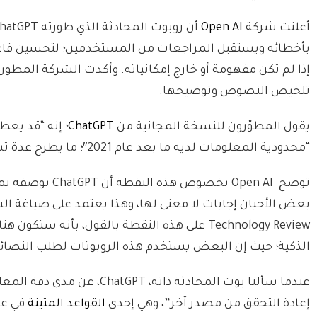
أعلنت شركة
Open AI
بأخطائه ويستقبل المراجعات من المستخدمين؛ لتحسين قاعدة ب
إذا لم تكن مفهومة أو خارج إمكانياته. وأكدت الشركة المطورة
تلخيص النصوص وتوضيحها.
يقول المطوّرون للنسخة المجانية من
ChatGPT
؛ إنه “قد يعط
“محدودية المعلومات لديه ما بعد عام 2021″؛ ما يطرح عدة تساؤلات عن مدى دقة الإجابات التي يقدمها.
توضح Open AI بخ
بعض الأحيان إجابات لا معنى لها، وهذا يعتمد على صياغة ال
Technology Review على هذه النقطة بالقول، بأ
الذكية؛ حيث إن البعض يستخدم هذه الروبوتات لطلب النصائح ا
عندما سألنا بوت المحادثة ذا
إعادة التحقق من مصدر آخر”، وهي إحدى
القواعد المتينة
في عا