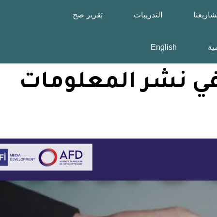
اريعنا
التدريبات
تقرير صح
مية
English
 يسهم ChatGpt في نشر المعلومات