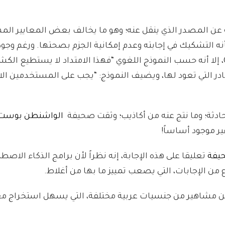
ه عن المصدر الذي ينقل عنه؛ وهو ما يخالف بعض المعايير الم
أنه التشكيك في إجابته وعدم إمكانية الجزم بصحتها. ورغم وجو
طورها بعض المبرمجين للكشف عن مصادر إجابات ChatGPT، إلا أنه حسب النموذج اللغوي “فهذا الامتداد لا
ظ على سرية المصادر التي تعود لها، ويضيف النموذج: “يجب على المستخدمين ا
دثة؛ وما نتج عنه من أكاذيب؛ وثقت صحيفة
الواشنطن بوست
ير موجود أساساً!
يفة
تعليقا على هذه الإجابة، إنه نظراً لأن برامج الذكاء الاص
ع من الإجابات، التي يصعب تمييز ما بها من أغلاط.
ن مشاهير من جنسيات عربية مختلفة، التي يسهل استخراج معل