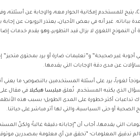
أن روبوت المحادثة الذي طورته ChatGPT، يتيح للمستخدم إمكانية الحوار معه، والإجابة عن أس
ياناته. غير أنه في بعض الأحيان، يعتذر الروبوت عن إجابة 
 أن النموذج اللغوي لا يزال قيد التطوير، وهو يقدم خدمات إضاف
ي أجوبة غير صحيحة” و”تعليمات ضارة أو يرد بمحتوى متحيز” إ
صوص هذه النقطة أن ChatGPT بوصفه نموذجاً لغوياً، يرد على أسئلة المستخدمين بالنصوص؛ ما يع
سؤال الذي يكتبه المستخدم. تُعلق
ميليسا هيكيلا
نه ستكون هناك تداعيات أكثر خطورة على المدى الطويل؛ بسبب هذه الأنظ
لصحية أو حتى السياسية، والتي لها أثر مباشر على حياتنا.
ته، ChatGPT، عن مدى دقة المعلومات التي يقدمها، أجاب أن “إجاباته دقيقة غالباً؛ ولكنّ 
لم تدقيق المعلومات؛ “تحقق من أي معلومة بمصدرين موثوقين