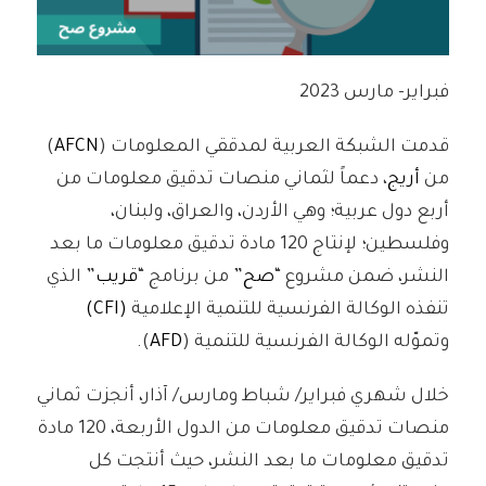
فبراير- مارس 2023
قدمت الشبكة العربية لمدققي المعلومات (
AFCN
)
من
أريج
، دعماً لثماني منصات تدقيق معلومات من
أربع دول عربية؛ وهي الأردن، والعراق، ولبنان،
وفلسطين؛ لإنتاج 120 مادة تدقيق معلومات ما بعد
النشر، ضمن مشروع “
صح
” من برنامج “
قريب
” الذي
تنفذه الوكالة الفرنسية للتنمية الإعلامية
(CFI)
وتموّله الوكالة الفرنسية للتنمية (
AFD
).
خلال شهري فبراير/ شباط ومارس/ آذار، أنجزت ثماني
منصات تدقيق معلومات من الدول الأربعة، 120 مادة
تدقيق معلومات ما بعد النشر، حيث أنتجت كل