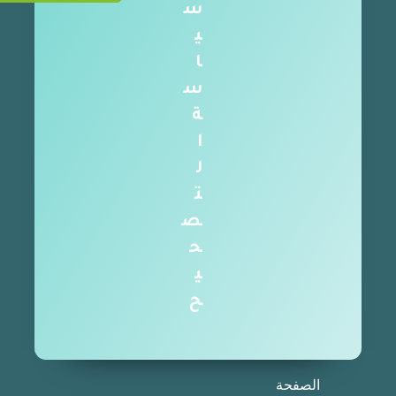
س
ي
ا
س
ة
ا
ل
ت
ص
ح
ي
ح
الصفحة