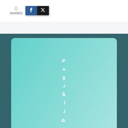
0
SHARES
م
د
و
ن
ة
ا
ل
م