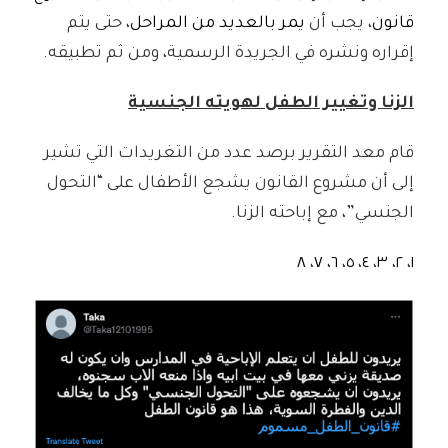
قانون
، يجب أن
يمر بالعديد من المراحل
، حتى يتم
إقراره ونشره في الجريدة الرسمية، ومن ثم تطبيقه.
الزنا وتغيير الطفل لهويته الجنسية
قام معد التقرير برصد عدد من التغريدات التي تشير
إلى أن مشروع القانون يشجع الأطفال على “التحول
الجنسي”، مع إباحته الزنا.
٨
،
٧
،
٦
،
٥
،
٤
،
٣
،
٢
،
١