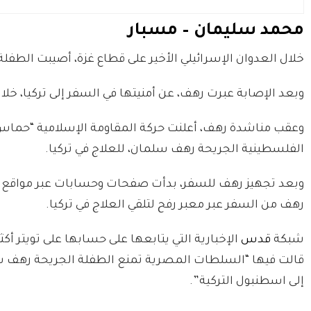
محمد سليمان – مسبار
خلال العدوان الإسرائيلي الأخير على قطاع غزة، أصيبت الطفلة رهف سلمان (11 عامًا) بشظايا صاروخ تس
وبعد الإصابة عبرت رهف، عن أمنيتها في السفر إلى تركيا، خل
وعقب مناشدة رهف، أعلنت حركة المقاومة الإسلامية “حماس
الفلسطينية الجريحة رهف سلمان، للعلاج في تركيا.
وبعد تجهيز رهف للسفر، بدأت صفحات وحسابات عبر مواقع ا
رهف من السفر عبر معبر رفح لتلقي العلاج في تركيا.
شبكة
قدس
قالت فيها “السلطات المصرية تمنع الطفلة الجريحة رهف سلمان
إلى اسطنبول التركية”.