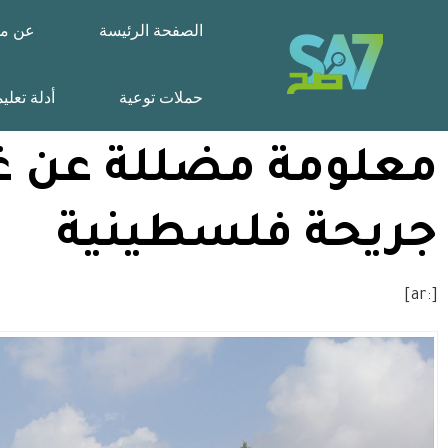
الصفحة الرئيسة
عن مش
حملات توعية
أدلة تعلي
معلومة مضللة عن غل
جريحة فلسطينية
[:ar]