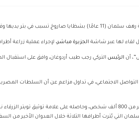
بب في بتر يديها وقدميها.
ال لقاء لها عبر شاشة
الجزيرة مباشر،
لإجراء عملية زراعة أطر
”، أن
الرئيس
التركي رجب طيب أردوغان، وافق على استقبال ال
لتواصل الاجتماعي، في تداول مزاعم عن أن السلطات المصري
الإخبارية التي يتابعها على حسابها على تويتر أكثر من 800 ألف شخص، وحاصله على علامة توثيق توي
 التي بٌترت أطرافها الثلاثة خلال العدوان الأخير من السفر