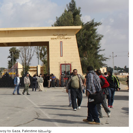
بواسطة Gigi Ibrahim – Flickr: Egyptian Convoy to Gaza, Palestine وCC BY 2.0 و