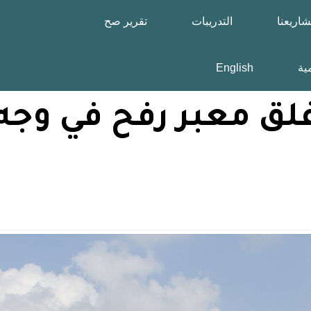
اريعنا
التدريبات
تقرير صح
مية
English
ق معبر رفح في وجه