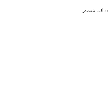
لم تكن شبكة قدس الإخبارية وحدها التي ذكرت ذلك الموضوع، إذ نشر أيضًا المركز الفلسطيني للإعلام الذي يتابعه أكثر من 378 ألف شخص