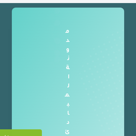
م
د
و
ن
ة
ا
ل
م
ب
ا
د
ئ