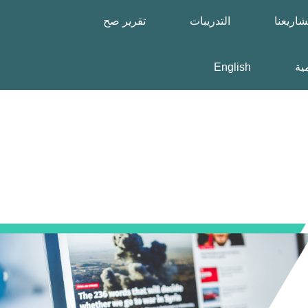
اريعنا
التدريبات
تقرير صح
مية
English