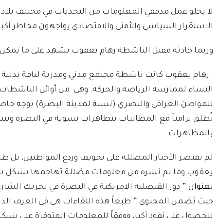
لا يخلو عمل مدققي المعلومات من التحديات في مختلف بلاد 
الاستقرار السياسي والأمني والاقتصادي يواجهون مخاطر أكبر
وربما حادثة مقتل الناشطة رهام يعقوب يشهد على ما يمكن أ
رهام يعقوب كانت ناشطة مجتمع مدني ومدربة لياقة بدنية ت
النساء لممارسة الرياضة والحركة. وهي من أوائل الناشطات
للمواطن العراقي والبصري (نسبة لمدينة البصرة) بوجه خاص
تُطلق تزامناً مع المطالبات بتظاهرات نسوية في البصرة وبي
بالمظاهرات.
لم تقتصر الأخبار المضللة على تخويف وردع المواطنين، بل ط
يعقوب وما تم نشره من معلومات مضللة تهاجمها بشكل شخصي عل
بعنوان
”
دور القنصلية الامريكية في البصرة في تحريك الشارع
حيث تضمن المحتوى ” طبعاً هذه اللقاءات هي في العرف الدب
للحصول على نفوذ أكبر، ووفقاً للمعلومات المتوفرة على شب