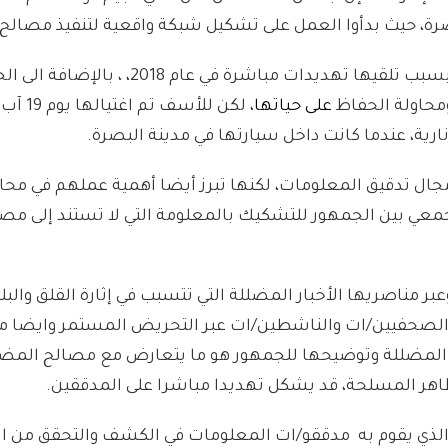
ة، حيث بدأوا العمل على تشكيل شبكة واقعية لتنفيذ مصالح 
وعلى الرغم من توقف يعقوب عن المشاركة في المظاهرات بسبب تلقيها تهديدا
حاولة الحفاظ
على حياتها
ارية، عندما كانت داخل سيارتها في مدينة البصرة.
مجال تدقيق المعلومات، لكنها تبرز أيضا أهمية عملهم في محا
ي بين الجمهور للتشكيك بالمعلومة التي لا تستند إلى مصدر
ر مناصريها الأخبار المضللة التي تتسبب في إثارة القلق والب
ك الصحفيين/ات والناشطين/ات عبر التحريض المستمر وايضا 
المضللة وتوضيحها للجمهور هو ما يتعارض مع مصالح المض
مظاهر المسلحة، قد يشكل تهديدا مباشرا على المدققين.
ر الذي يقوم به مدققو/ات المعلومات في الكشف والتحقق من ال