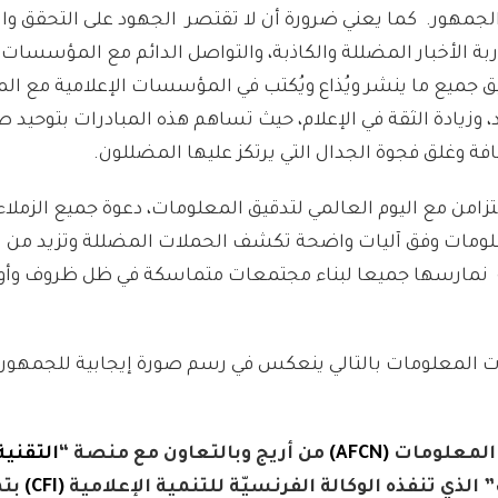
لجمهور. كما يعني ضرورة أن لا تقتصر الجهود على التحقق وا
ة الأخبار المضللة والكاذبة، والتواصل الدائم مع المؤسسات ال
ق جميع ما ينشر ويُذاع ويُكتب في المؤسسات الإعلامية مع الم
زيادة الثقة في الإعلام، حيث تساهم هذه المبادرات بتوحيد
وغلق فجوة الجدال التي يرتكز عليها المضللون.
بالتزامن مع اليوم العالمي لتدقيق المعلومات، دعوة جميع الزملاء
علومات وفق آليات واضحة تكشف الحملات المضللة وتزيد من ث
فة نمارسها جميعا لبناء مجتمعات متماسكة في ظل ظروف وأو
/ات المعلومات بالتالي ينعكس في رسم صورة إيجابية للجمهور ل
 المعلومات
(AFCN)
من أريج وبالتعاون مع منصة “
التقنية
ذي تنفذه الوكالة الفرنسيّة للتنمية الإعلامية
(CFI)
بتم