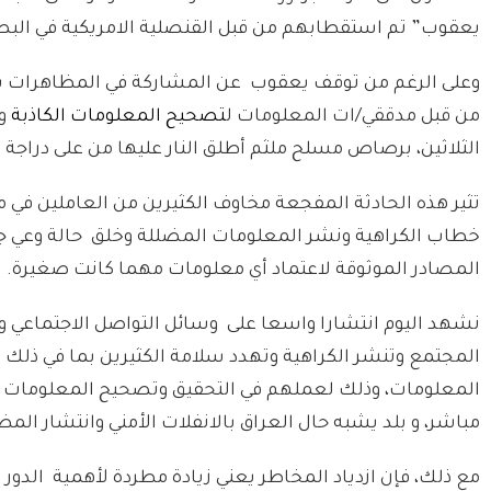
يعقوب” تم استقطابهم من قبل القنصلية الامريكية في البصر
من قبل مدققي/ات المعلومات ل
تصحيح المعلومات الكاذبة
وم
الثلاثين، برصاص مسلح ملثم أطلق النار عليها من على دراجة ن
تثير هذه الحادثة المفجعة مخاوف الكثيرين من العاملين في 
خطاب الكراهية ونشر المعلومات المضللة وخلق حالة وعي جمع
المصادر الموثوقة لاعتماد أي معلومات مهما كانت صغيرة.
نشهد اليوم انتشارا واسعا على وسائل التواصل الاجتماعي وعب
المجتمع وتنشر الكراهية وتهدد سلامة الكثيرين بما في ذل
المعلومات، وذلك لعملهم في التحقيق وتصحيح المعلومات 
مباشر، و بلد يشبه حال العراق بالانفلات الأمني وانتشار ال
مع ذلك، فإن ازدياد المخاطر يعني زيادة مطردة لأهمية الدو