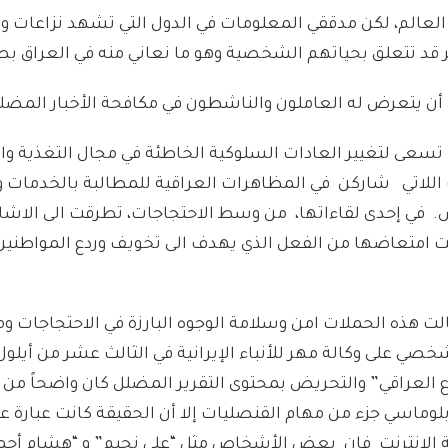
العالم، لكن مدققي المعلومات في الدول التي تشهد نزاعات و
 قد تتعلق بحياتهم الشخصية وهو ما نعاني منه في العراق بص
ن يتعرض له العاملون والناشطون في مكافحة الأخبار المضلل
سعى لتغيير العادات السلوكية الخاطئة في مجال التغذية وا
 اللاتي شاركن في المظاهرات العراقية للمطالبة بالخدمات 
. في إحدى لقاءاتها، من وسط الاحتجاجات، تطرقت الى الاشاع
نت امتعاضها من الفعل الذي يهدف الى تخويف وردع المواطنين
الت هذه الحملات امن وسلامة الوجوه البارزة في الاحتجاجات 
ى وكالة مهر للأنباء الإيرانية في الثالث عشر من أيلول/سبت
 العراقي”
والتحريض بمحتوى التقرير المضلل كان واضحاً من ق
لوماسي جزء من مهام القنصليات إلا أن الحقيقة كانت عبارة 
كة الإنترنت فإن بعض الأشخاص مثل “علي نجيم” و “هشام أحمد