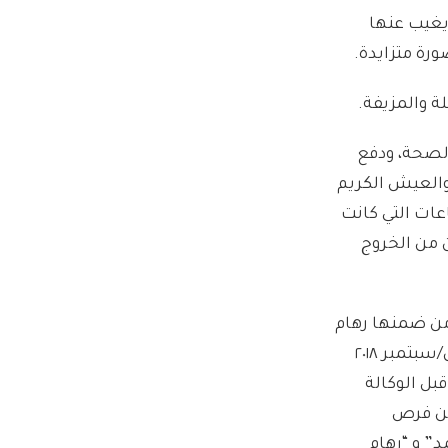
يغيب عنها
ورة متزايدة.
ة والمزيفة.
لصحة، ودفع
والعيش الكريم
ات التي كانت
 من الخروج
ومن ضمنها رهام
مبر ٢٠١٨
بل الوكالة
عن فرص
” و “رهام