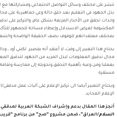
تنشر على مختلف وسائل التواصل الاجتماعي ومشاركتها مع ا
بذل الجهود في التعليم بعد خلق حالة وعي جماهيرية على محارب
وحدات تحقق من الأخبار المزيفة بشكل عام، والتركيز على تدقي
المكشوفة لغرض الاستدلال وإعطاء مساحة للجمهور للتأكد، و
بمختلف معتقداتهم للوقوف بصف الحقيقة الواضحة والشفافة 
يحتاج هذا التغيير إلى وقت، لا أعتقد أنه بقصير. لكنني أود ، و
مجال تدقيق المعلومات لبذل المزيد من الجهود لتدقيق الم
بعملنا ومن وعيه بأهمية التحقق وتحويله إلى ممارسة وثقا
مستقرة.
ويحتاج التغيير أيضا الى تركيز الإعلام على آليات عمل مدققي
الإعلام المحايد.
أنجز هذا المقال بدعم وإشراف الشبكة العربية لمدققي
السلام
/العراق”، ضمن مشروع “صح” من برنامج “قريب” ال