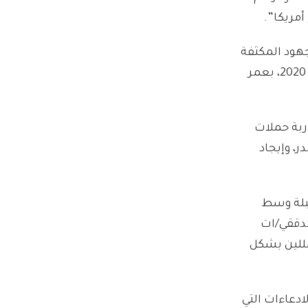
أمريكا”.
ت مباشرة في عام 2018، ، بالإضافة الى الجهود المكثفة
، لكن للأسف تم اغتيالها يوم 19 آب 2020، بعمر
ربة حملات
، وإيجاد
لبلة وسط
مدققي/ات
للين بشكل
ادعاءات التي